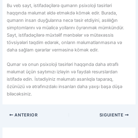
Bu veb sayt, istifadəçilərə qumarın psixoloji təsirləri
haqqında məlumat əldə etməkdə kömək edir. Burada,
qumarın insan duyğularına necə təsir etdiyini, asılılığın
simptomlarını və müalicə yollarını öyrənmək mümkündür.
Sayt, istifadəçilərə müxtəlif mənbələr və mütəxəssis
tövsiyələri təqdim edərək, onların məlumatlanmasına və
daha sağlam qərarlar verməsinə kömək edir.
Qumar və onun psixoloji təsirləri haqqında daha ətraflı
məlumat üçün saytımızı izləyin və faydalı resurslardan
istifadə edin. İstədiyiniz məlumatı asanlıqla taparaq,
özünüzü və ətrafınızdakı insanları daha yaxşı başa düşə
biləcəksiniz.
ANTERIOR
SIGUIENTE