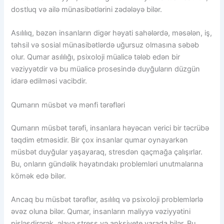
dostluq və ailə münasibətlərini zədələyə bilər.
Asılılıq, bəzən insanların digər həyati sahələrdə, məsələn, iş,
təhsil və sosial münasibətlərdə uğursuz olmasına səbəb
olur. Qumar asılılığı, psixoloji müalicə tələb edən bir
vəziyyətdir və bu müalicə prosesində duyğuların düzgün
idarə edilməsi vacibdir.
Qumarın müsbət və mənfi tərəfləri
Qumarın müsbət tərəfi, insanlara həyəcan verici bir təcrübə
təqdim etməsidir. Bir çox insanlar qumar oynayarkən
müsbət duyğular yaşayaraq, stresdən qaçmağa çalışırlar.
Bu, onların gündəlik həyatındakı problemləri unutmalarına
kömək edə bilər.
Ancaq bu müsbət tərəflər, asılılıq və psixoloji problemlərlə
əvəz oluna bilər. Qumar, insanların maliyyə vəziyyətini
pisləşdirərək, əlavə stress və anksiyete yarada bilər. Bu