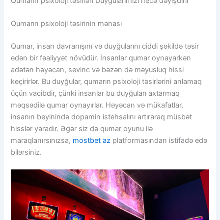
Qumarın psixoloji təsirləri Duyğularımızı necə dəyişdirir
Qumarın psixoloji təsirinin mənası
Qumar, insan davranışını və duyğularını ciddi şəkildə təsir
edən bir fəaliyyət növüdür. İnsanlar qumar oynayarkən
adətən həyəcan, sevinc və bəzən də məyusluq hissi
keçirirlər. Bu duyğular, qumarın psixoloji təsirlərini anlamaq
üçün vacibdir, çünki insanlar bu duyğuları axtarmaq
məqsədilə qumar oynayırlar. Həyəcan və mükafatlar,
insanın beyinində dopamin istehsalını artıraraq müsbət
hisslər yaradır. Əgər siz də qumar oyunu ilə
maraqlanırsınızsa,
mostbet az
platformasından istifadə edə
bilərsiniz.