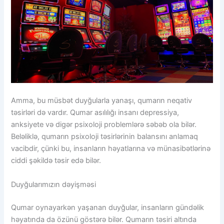
Amma, bu müsbət duyğularla yanaşı, qumarın neqativ
təsirləri də vardır. Qumar asılılığı insanı depressiya,
anksiyete və digər psixoloji problemlərə səbəb ola bilər.
Beləliklə, qumarın psixoloji təsirlərinin balansını anlamaq
vacibdir, çünki bu, insanların həyatlarına və münasibətlərinə
ciddi şəkildə təsir edə bilər.
Duyğularımızın dəyişməsi
Qumar oynayarkən yaşanan duyğular, insanların gündəlik
həyatında da özünü göstərə bilər. Qumarın təsiri altında