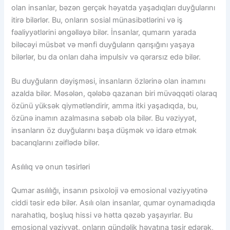
olan insanlar, bəzən gerçək həyatda yaşadıqları duyğularını
itirə bilərlər. Bu, onların sosial münasibətlərini və iş
fəaliyyətlərini əngəlləyə bilər. İnsanlar, qumarın yarada
biləcəyi müsbət və mənfi duyğuların qarışığını yaşaya
bilərlər, bu da onları daha impulsiv və qərarsız edə bilər.
Bu duyğuların dəyişməsi, insanların özlərinə olan inamını
azalda bilər. Məsələn, qələbə qazanan biri müvəqqəti olaraq
özünü yüksək qiymətləndirir, amma itki yaşadıqda, bu,
özünə inamın azalmasına səbəb ola bilər. Bu vəziyyət,
insanların öz duyğularını başa düşmək və idarə etmək
bacarıqlarını zəiflədə bilər.
Asılılıq və onun təsirləri
Qumar asılılığı, insanın psixoloji və emosional vəziyyətinə
ciddi təsir edə bilər. Asılı olan insanlar, qumar oynamadıqda
narahatlıq, boşluq hissi və hətta qəzəb yaşayırlar. Bu
emosional vəziyyət, onların gündəlik həyatına təsir edərək,