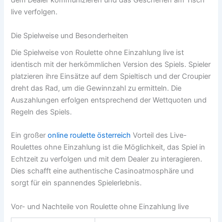
dem Dealer kommunizieren und das Geschehen am Tisch
live verfolgen.
Die Spielweise und Besonderheiten
Die Spielweise von Roulette ohne Einzahlung live ist
identisch mit der herkömmlichen Version des Spiels. Spieler
platzieren ihre Einsätze auf dem Spieltisch und der Croupier
dreht das Rad, um die Gewinnzahl zu ermitteln. Die
Auszahlungen erfolgen entsprechend der Wettquoten und
Regeln des Spiels.
Ein großer
online roulette österreich
Vorteil des Live-
Roulettes ohne Einzahlung ist die Möglichkeit, das Spiel in
Echtzeit zu verfolgen und mit dem Dealer zu interagieren.
Dies schafft eine authentische Casinoatmosphäre und
sorgt für ein spannendes Spielerlebnis.
Vor- und Nachteile von Roulette ohne Einzahlung live