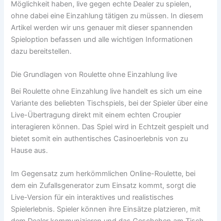
Möglichkeit haben, live gegen echte Dealer zu spielen,
ohne dabei eine Einzahlung tätigen zu müssen. In diesem
Artikel werden wir uns genauer mit dieser spannenden
Spieloption befassen und alle wichtigen Informationen
dazu bereitstellen.
Die Grundlagen von Roulette ohne Einzahlung live
Bei Roulette ohne Einzahlung live handelt es sich um eine
Variante des beliebten Tischspiels, bei der Spieler über eine
Live-Übertragung direkt mit einem echten Croupier
interagieren können. Das Spiel wird in Echtzeit gespielt und
bietet somit ein authentisches Casinoerlebnis von zu
Hause aus.
Im Gegensatz zum herkömmlichen Online-Roulette, bei
dem ein Zufallsgenerator zum Einsatz kommt, sorgt die
Live-Version für ein interaktives und realistisches
Spielerlebnis. Spieler können ihre Einsätze platzieren, mit