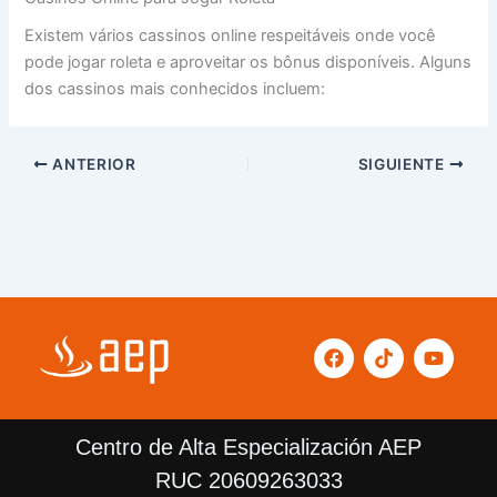
Existem vários cassinos online respeitáveis onde você
pode jogar roleta e aproveitar os bônus disponíveis. Alguns
dos cassinos mais conhecidos incluem:
ANTERIOR
SIGUIENTE
F
T
Y
a
i
o
c
k
u
e
t
t
b
o
u
Centro de Alta Especialización AEP
o
k
b
o
e
RUC 20609263033
k