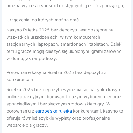
można wybierać spośród dostępnych gier i rozpocząć grę.
Urządzenia, na których można grać
Kasyno Ruletka 2025 bez depozytu jest dostępne na
wszystkich urządzeniach, w tym komputerach
stacjonarnych, laptopach, smartfonach i tabletach. Dzięki
temu gracze mogą cieszyć się ulubionymi grami zarówno
w domu, jak i w podróży.
Porównanie kasyna Ruletka 2025 bez depozytu z
konkurentami
Ruletka 2025 bez depozytu wyróżnia się na rynku kasyn
online atrakcyjnymi bonusami, dużym wyborem gier oraz
sprawiedliwym i bezpiecznym środowiskiem gry. W
porównaniu z
europejska ruletka
konkurentami, kasyno to
oferuje również szybkie wypłaty oraz profesjonalne
wsparcie dla graczy.