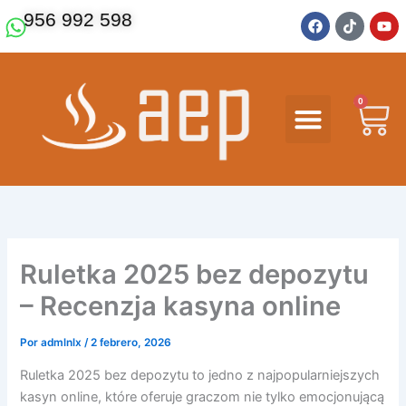
Ir
F
T
Y
956 992 598
a
i
o
al
c
k
u
contenido
e
t
t
b
o
u
o
k
b
o
e
0
Ca
k
Ruletka 2025 bez depozytu
– Recenzja kasyna online
Por
admlnlx
/
2 febrero, 2026
Ruletka 2025 bez depozytu to jedno z najpopularniejszych
kasyn online, które oferuje graczom nie tylko emocjonującą