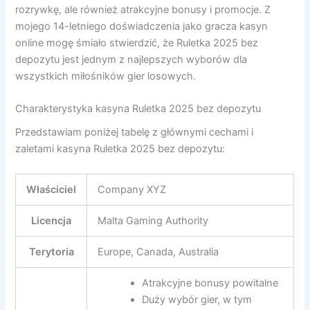
rozrywkę, ale również atrakcyjne bonusy i promocje. Z
mojego 14-letniego doświadczenia jako gracza kasyn
online mogę śmiało stwierdzić, że Ruletka 2025 bez
depozytu jest jednym z najlepszych wyborów dla
wszystkich miłośników gier losowych.
Charakterystyka kasyna Ruletka 2025 bez depozytu
Przedstawiam poniżej tabelę z głównymi cechami i
zaletami kasyna Ruletka 2025 bez depozytu:
Właściciel
Company XYZ
Licencja
Malta Gaming Authority
Terytoria
Europe, Canada, Australia
Atrakcyjne bonusy powitalne
Duży wybór gier, w tym