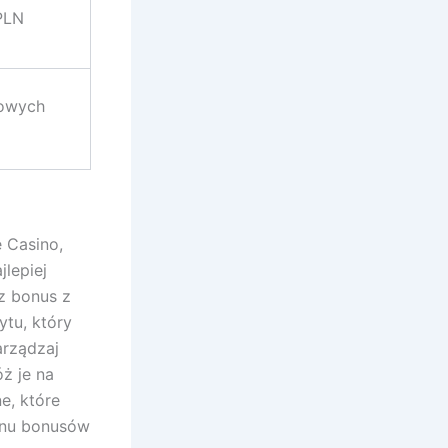
PLN
owych
 Casino,
jlepiej
rz bonus z
ytu, który
arządzaj
ż je na
e, które
inu bonusów