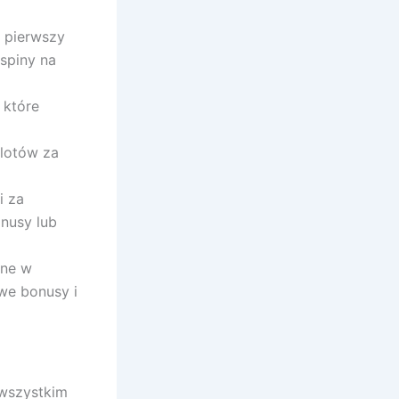
 pierwszy
spiny na
 które
lotów za
i za
nusy lub
pne w
we bonusy i
 wszystkim