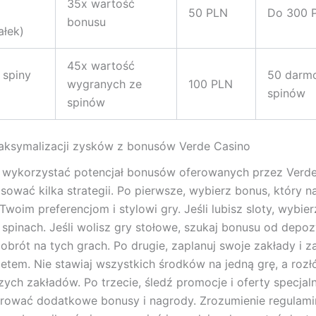
35x wartość
50 PLN
Do 300 
bonusu
ałek)
45x wartość
spiny
50 darm
wygranych ze
100 PLN
spinów
spinów
aksymalizacji zysków z bonusów Verde Casino
 wykorzystać potencjał bonusów oferowanych przez Verde
sować kilka strategii. Po pierwsze, wybierz bonus, który na
woim preferencjom i stylowi gry. Jeśli lubisz sloty, wybie
pinach. Jeśli wolisz gry stołowe, szukaj bonusu od depoz
obrót na tych grach. Po drugie, zaplanuj swoje zakłady i z
tem. Nie stawiaj wszystkich środków na jedną grę, a rozłó
zych zakładów. Po trzecie, śledź promocje i oferty specjaln
rować dodatkowe bonusy i nagrody. Zrozumienie regulam