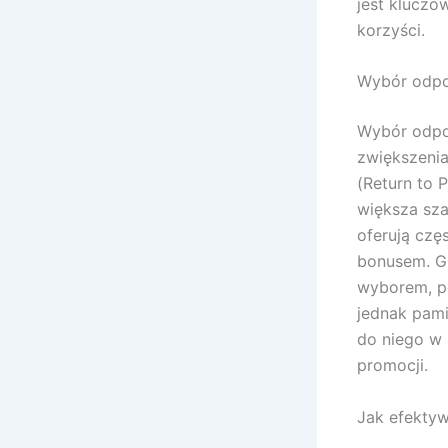
jest kluczo
korzyści.
Wybór odpo
Wybór odpo
zwiększenia
(Return to 
większa sza
oferują czę
bonusem. Gr
wyborem, p
jednak pami
do niego w 
promocji.
Jak efekty