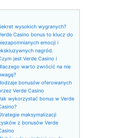
Sekret wysokich wygranych?
Verde Casino bonus to klucz do
niezapomnianych emocji i
ekskluzywnych nagród.
Czym jest Verde Casino i
dlaczego warto zwrócić na nie
uwagę?
Rodzaje bonusów oferowanych
przez Verde Casino
Jak wykorzystać bonus w Verde
Casino?
Strategie maksymalizacji
zysków z bonusów Verde
Casino