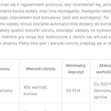
znać się z regulaminem promocji, aby dowiedzieć się, jaki
imalna kwota wpłaty oraz inne wymagania. Następnie nale
sując odpowiedni kod bonusowy (jeśli jest wymagany). Po
iu wpłaty bonus zostanie automatycznie dodany do konta
ależy spełnić warunki obrotu, stawiając zakłady na wybrane
e niektóre gry mogą być wykluczone z obrotu lub wliczać s
stopniu. Pełna lista gier i warunki obrotu znajdują się w r
Minimalny
Maks
onusu
Warunki obrotu
depozyt
wartoś
Do 500 
40x wartość
witalny
20 PLN
darmow
bonusu
spinów