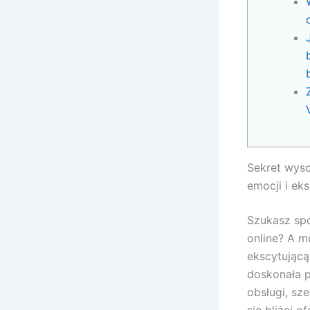
Sekret wys
emocji i ek
Szukasz spo
online? A m
ekscytującą
doskonała p
obsługi, sz
się bliżej o