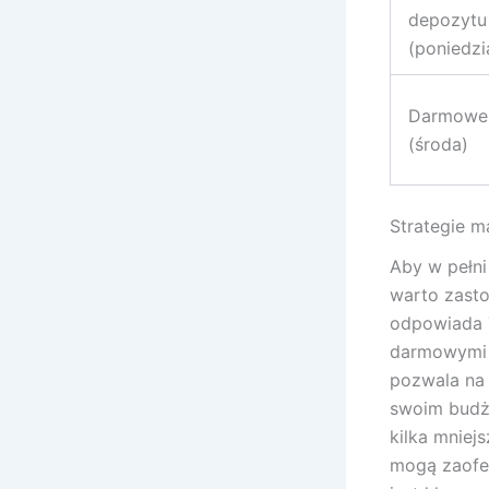
depozytu
(poniedzi
Darmowe 
(środa)
Strategie m
Aby w pełni
warto zasto
odpowiada T
darmowymi s
pozwala na 
swoim budże
kilka mniejs
mogą zaofe