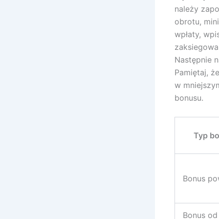
należy zapo
obrotu, min
wpłaty, wpi
zaksiegowan
Następnie n
Pamiętaj, ż
w mniejszym 
bonusu.
Typ b
Bonus po
Bonus od