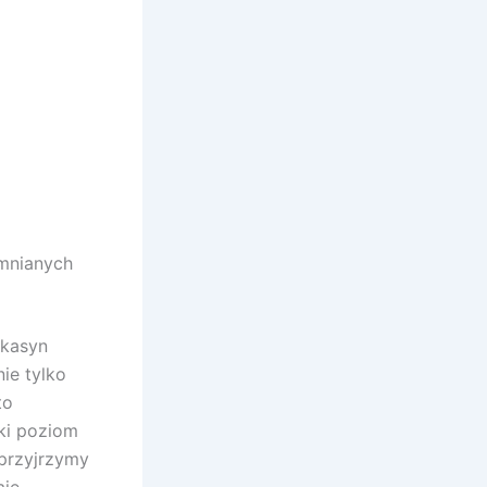
omnianych
 kasyn
ie tylko
to
ki poziom
 przyjrzymy
aje