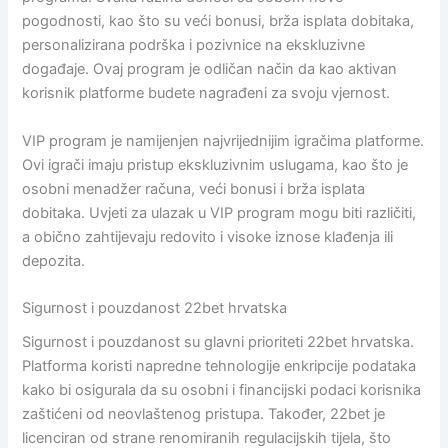
pogodnosti, kao što su veći bonusi, brža isplata dobitaka,
personalizirana podrška i pozivnice na ekskluzivne
događaje. Ovaj program je odličan način da kao aktivan
korisnik platforme budete nagrađeni za svoju vjernost.
VIP program je namijenjen najvrijednijim igračima platforme.
Ovi igrači imaju pristup ekskluzivnim uslugama, kao što je
osobni menadžer računa, veći bonusi i brža isplata
dobitaka. Uvjeti za ulazak u VIP program mogu biti različiti,
a obično zahtijevaju redovito i visoke iznose klađenja ili
depozita.
Sigurnost i pouzdanost 22bet hrvatska
Sigurnost i pouzdanost su glavni prioriteti 22bet hrvatska.
Platforma koristi napredne tehnologije enkripcije podataka
kako bi osigurala da su osobni i financijski podaci korisnika
zaštićeni od neovlaštenog pristupa. Također, 22bet je
licenciran od strane renomiranih regulacijskih tijela, što