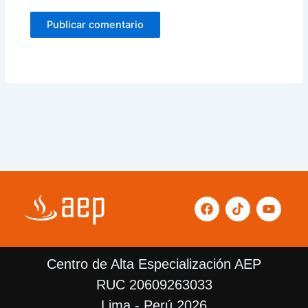
F
T
Y
a
i
o
c
k
u
e
t
t
b
o
u
Centro de Alta Especialización AEP
o
k
b
o
e
RUC 20609263033
k
Lima - Perú 2026