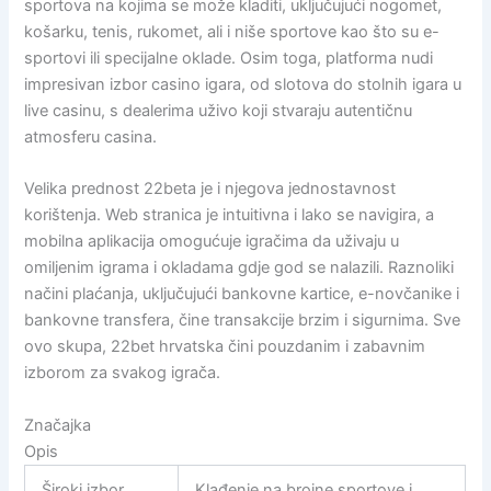
sportova na kojima se može kladiti, uključujući nogomet,
košarku, tenis, rukomet, ali i niše sportove kao što su e-
sportovi ili specijalne oklade. Osim toga, platforma nudi
impresivan izbor casino igara, od slotova do stolnih igara u
live casinu, s dealerima uživo koji stvaraju autentičnu
atmosferu casina.
Velika prednost 22beta je i njegova jednostavnost
korištenja. Web stranica je intuitivna i lako se navigira, a
mobilna aplikacija omogućuje igračima da uživaju u
omiljenim igrama i okladama gdje god se nalazili. Raznoliki
načini plaćanja, uključujući bankovne kartice, e-novčanike i
bankovne transfera, čine transakcije brzim i sigurnima. Sve
ovo skupa, 22bet hrvatska čini pouzdanim i zabavnim
izborom za svakog igrača.
Značajka
Opis
Široki izbor
Klađenje na brojne sportove i