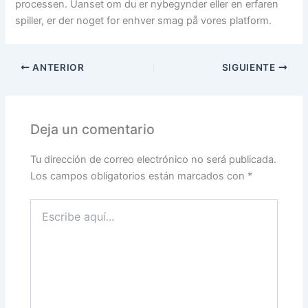
processen. Uanset om du er nybegynder eller en erfaren
spiller, er der noget for enhver smag på vores platform.
ANTERIOR
SIGUIENTE
Deja un comentario
Tu dirección de correo electrónico no será publicada.
Los campos obligatorios están marcados con
*
Escribe
aquí...