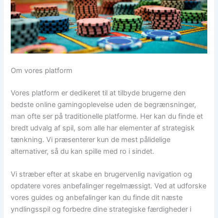
Om vores platform
Vores platform er dedikeret til at tilbyde brugerne den
bedste online gamingoplevelse uden de begrænsninger,
man ofte ser på traditionelle platforme. Her kan du finde et
bredt udvalg af spil, som alle har elementer af strategisk
tænkning. Vi præsenterer kun de mest pålidelige
alternativer, så du kan spille med ro i sindet.
Vi stræber efter at skabe en brugervenlig navigation og
opdatere vores anbefalinger regelmæssigt. Ved at udforske
vores guides og anbefalinger kan du finde dit næste
yndlingsspil og forbedre dine strategiske færdigheder i