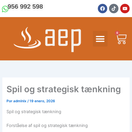
Ir
F
T
Y
956 992 598
a
i
o
al
c
k
u
contenido
e
t
t
b
o
u
o
k
b
o
e
0
Ca
k
Spil og strategisk tænkning
Por
admlnlx
/
19 enero, 2026
Spil og strategisk tænkning
Forståelse af spil og strategisk tænkning