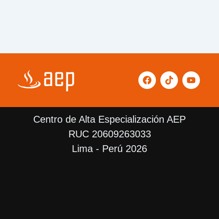
F
T
Y
a
i
o
c
k
u
e
t
t
b
o
u
Centro de Alta Especialización AEP
o
k
b
o
e
RUC 20609263033
k
Lima - Perú 2026