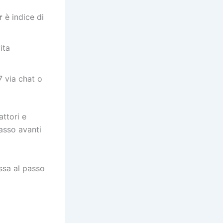
r
è indice di
vita
7 via chat o
attori e
passo avanti
assa al passo