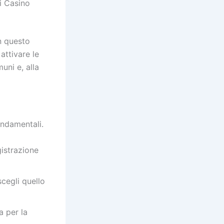
i Casino
In questo
attivare le
uni e, alla
ondamentali.
gistrazione
scegli quello
a per la