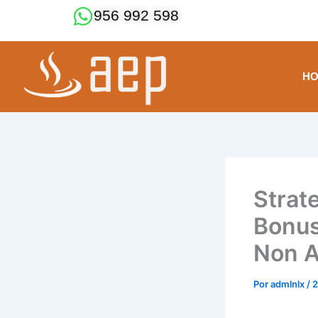
Ir
956 992 598
al
contenido
H
Strat
Bonus
Non 
Por
admlnlx
/
2