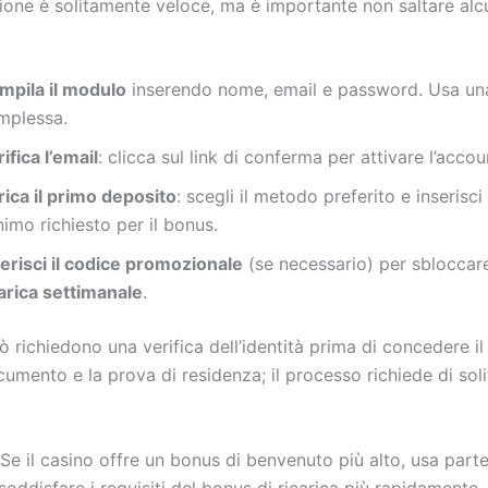
zione è solitamente veloce, ma è importante non saltare alc
mpila il modulo
inserendo nome, email e password. Usa u
mplessa.
ifica l’email
: clicca sul link di conferma per attivare l’accou
rica il primo deposito
: scegli il metodo preferito e inserisci
imo richiesto per il bonus.
serisci il codice promozionale
(se necessario) per sbloccare
carica settimanale
.
ò richiedono una verifica dell’identità prima di concedere il
cumento e la prova di residenza; il processo richiede di sol
Se il casino offre un bonus di benvenuto più alto, usa parte