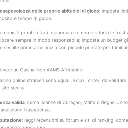
ifica.
nsapevolezza delle proprie abitudini di gioco
: imposta limi
posito e tempo di gioco.
 requisiti pronti ti farà risparmiare tempo e ridurrà le frustr
giocare sempre in modo responsabile; imposta un budget gi
Se sei alle prime armi, inizia con piccole puntate per familia
rovare un Casino Non AAMS Affidabile
casino online stranieri sono uguali. Ecco i criteri da valutare
 sito sicuro.
cenza valida
: cerca licenze di Curaçao, Malta o Regno Unit
ranziscono trasparenza.
putazione
: leggi recensioni su forum e siti di ranking, come 
ensimentoagricoltura.