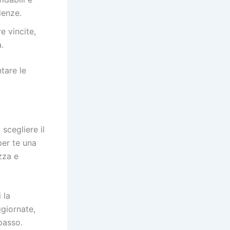
denze.
e vincite,
.
tare le
scegliere il
per te una
zza e
 la
ggiornate,
passo.