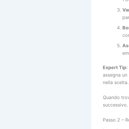
Var
par
Bo
co
Ass
ema
Expert Tip:
assegna un p
nella scelta.
Quando trovi
successivo.
Passo 2 – Re