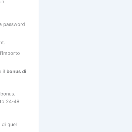
un
na password
nt.
 l’importo
 il
bonus di
 bonus.
ito 24‑48
 di quel