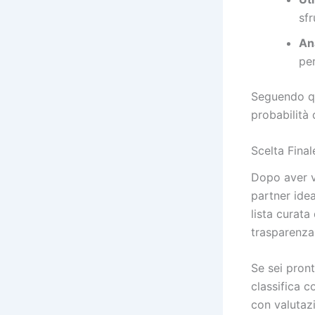
sfr
Ana
pe
Seguendo qu
probabilità d
Scelta Final
Dopo aver va
partner ide
lista curata
trasparenza
Se sei pront
classifica 
con valutazi