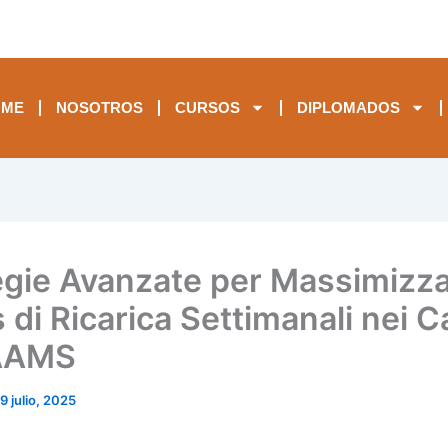
OME
NOSOTROS
CURSOS
DIPLOMADOS
egie Avanzate per Massimizza
 di Ricarica Settimanali nei C
AAMS
9 julio, 2025