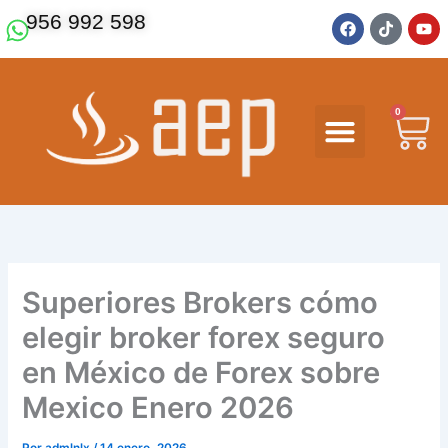
Ir
F
T
Y
956 992 598
a
i
o
al
c
k
u
contenido
e
t
t
b
o
u
o
k
b
o
e
0
Ca
k
Superiores Brokers cómo
elegir broker forex seguro
en México de Forex sobre
Mexico Enero 2026