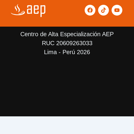
F
T
Y
a
i
o
c
k
u
e
t
t
b
o
u
Centro de Alta Especialización AEP
o
k
b
o
e
RUC 20609263033
k
Lima - Perú 2026