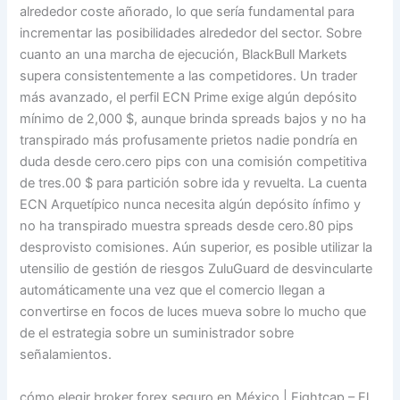
alrededor coste añorado, lo que serí­a fundamental para
incrementar las posibilidades alrededor del sector. Sobre
cuanto an una marcha de ejecución, BlackBull Markets
supera consistentemente a las competidores. Un trader
más avanzado, el perfil ECN Prime exige algún depósito
mínimo de 2,000 $, aunque brinda spreads bajos y no ha
transpirado más profusamente prietos nadie pondrí­a en
duda desde cero.cero pips con una comisión competitiva
de tres.00 $ para partición sobre ida y revuelta. La cuenta
ECN Arquetípico nunca necesita algún depósito ínfimo y
no ha transpirado muestra spreads desde cero.80 pips
desprovisto comisiones. Aún superior, es posible utilizar la
utensilio de gestión de riesgos ZuluGuard de desvincularte
automáticamente una vez que el comercio llegan a
convertirse en focos de luces mueva sobre lo mucho que
de el estrategia sobre un suministrador sobre
señalamientos.
cómo elegir broker forex seguro en México | Eightcap – El