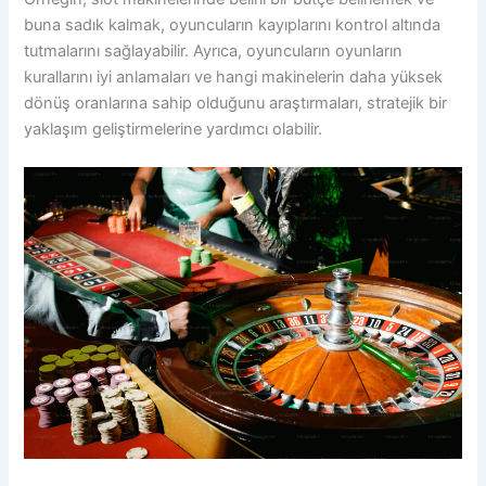
buna sadık kalmak, oyuncuların kayıplarını kontrol altında
tutmalarını sağlayabilir. Ayrıca, oyuncuların oyunların
kurallarını iyi anlamaları ve hangi makinelerin daha yüksek
dönüş oranlarına sahip olduğunu araştırmaları, stratejik bir
yaklaşım geliştirmelerine yardımcı olabilir.