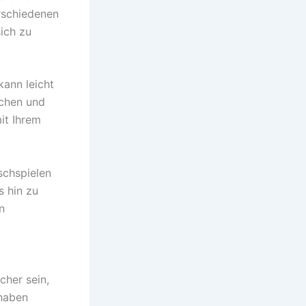
erschiedenen
ich zu
kann leicht
schen und
mit Ihrem
schspielen
s hin zu
n
cher sein,
 haben