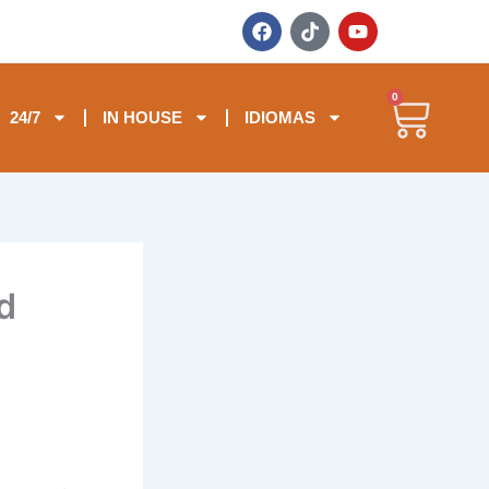
F
T
Y
a
i
o
c
k
u
e
t
t
b
o
u
0
Cart
o
k
b
24/7
IN HOUSE
IDIOMAS
o
e
k
d