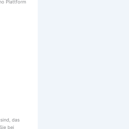
no Plattform
sind, das
Sie bei