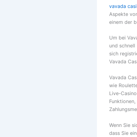
vavada cas
Aspekte von
einem der b
Um bei Vava
und schnell
sich registr
Vavada Casi
Vavada Casin
wie Roulett
Live-Casino
Funktionen,
Zahlungsmet
Wenn Sie si
dass Sie ei