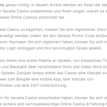
ino
genau richtig. In diesem Artikel werden wir Ihnen die v
 Vavada Casino präsentieren und Ihnen zeigen, warum es s
esten Online Casinos entwickelt hat.
da Casino zu beginnen, müssen Sie sich registrieren. Dies 
 erledigt werden, indem Sie den Vavada Promo Code einlö
ieren. Nachdem Sie sich registriert haben, können Sie sich 
no Login einloggen und Ihre bevorzugten Spiele spielen.
o bietet eine breite Palette an Spielen, von klassischen Ti
e und Blackjack über verschiedene Slots und Video-Slots bi
-Spielen. Darüber hinaus bietet das Casino eine Vielzahl vo
 wie zum Beispiel eine mobile App, eine Vielzahl von
hoden und eine 24/7-Unterstützung.
ch für Vavada Casino entschieden haben, können Sie sich si
ne sichere und vertrauenswürdige Online Casino-Erfahrung