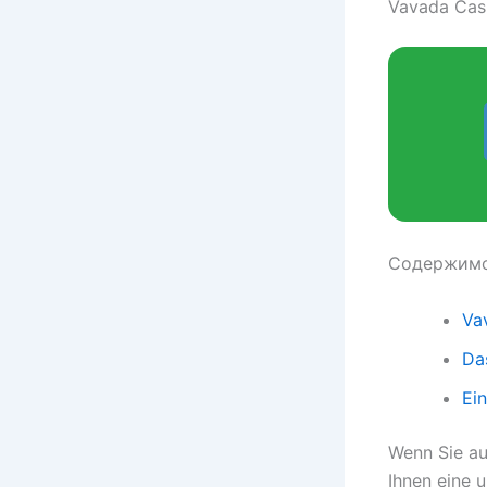
Vavada Casi
Содержим
Va
Da
Ei
Wenn Sie au
Ihnen eine 