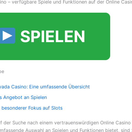
no – verfügbare Spiele und Funktionen auf der Online Casi
SPIELEN
ое
vada Casino: Eine umfassende Übersicht
s Angebot an Spielen
n besonderer Fokus auf Slots
f der Suche nach einem vertrauenswürdigen Online Casino 
umfassende Auswahl an Spielen und Funktionen bietet, sind 