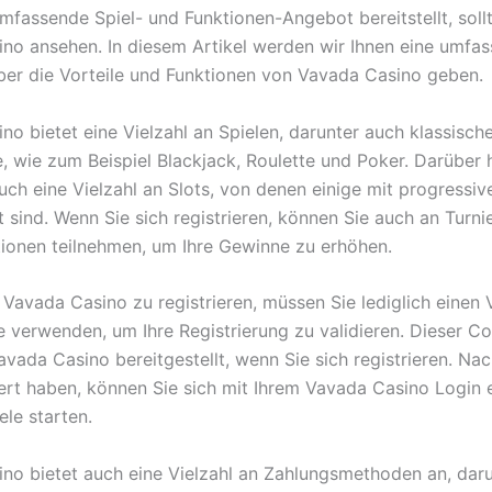
mfassende Spiel- und Funktionen-Angebot bereitstellt, sollt
no ansehen. In diesem Artikel werden wir Ihnen eine umfa
ber die Vorteile und Funktionen von Vavada Casino geben.
no bietet eine Vielzahl an Spielen, darunter auch klassisch
e, wie zum Beispiel Blackjack, Roulette und Poker. Darüber 
auch eine Vielzahl an Slots, von denen einige mit progressi
 sind. Wenn Sie sich registrieren, können Sie auch an Turni
ionen teilnehmen, um Ihre Gewinne zu erhöhen.
 Vavada Casino zu registrieren, müssen Sie lediglich einen
verwenden, um Ihre Registrierung zu validieren. Dieser C
avada Casino bereitgestellt, wenn Sie sich registrieren. Na
riert haben, können Sie sich mit Ihrem Vavada Casino Login 
ele starten.
no bietet auch eine Vielzahl an Zahlungsmethoden an, dar