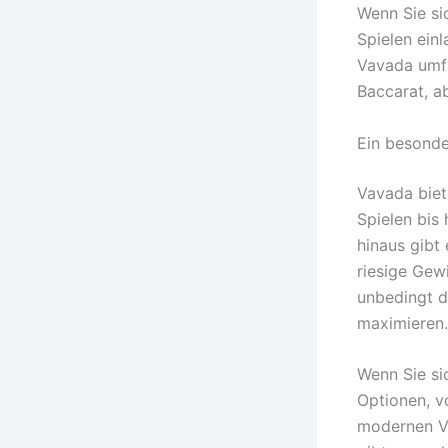
Wenn Sie sic
Spielen ein
Vavada umfa
Baccarat, a
Ein besonde
Vavada biet
Spielen bis
hinaus gibt 
riesige Gewi
unbedingt d
maximieren.
Wenn Sie sic
Optionen, v
modernen Va