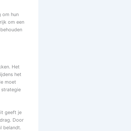
ag om hun
grijk om een
t behouden
kken. Het
ijdens het
gie moet
 strategie
t geeft je
edrag. Door
l belandt.