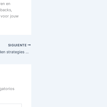
ren en
hbacks,
 voor jouw
SIGUIENTE
Exploring the hidden strategies of successful casino players
gatorios