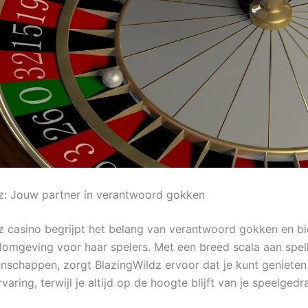
z: Jouw partner in verantwoord gokken
z casino begrijpt het belang van verantwoord gokken en bi
elomgeving voor haar spelers. Met een breed scala aan spel
schappen, zorgt BlazingWildz ervoor dat je kunt genieten
rvaring, terwijl je altijd op de hoogte blijft van je speelgedr