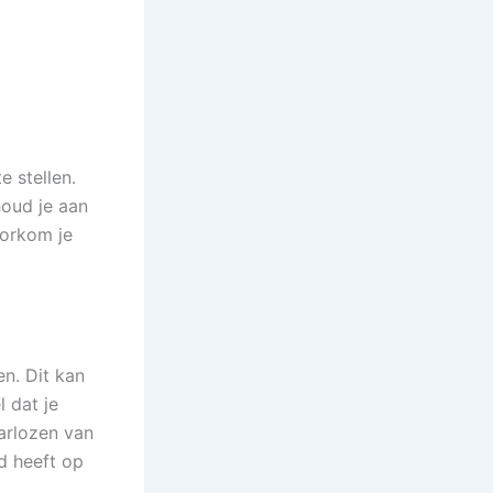
 stellen.
houd je aan
oorkom je
n. Dit kan
l dat je
aarlozen van
d heeft op