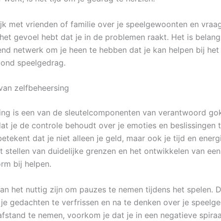
ijk met vrienden of familie over je speelgewoonten en vra
 het gevoel hebt dat je in de problemen raakt. Het is belan
nd netwerk om je heen te hebben dat je kan helpen bij he
zond speelgedrag.
van zelfbeheersing
ing is een van de sleutelcomponenten van verantwoord go
at je de controle behoudt over je emoties en beslissingen t
betekent dat je niet alleen je geld, maar ook je tijd en ener
t stellen van duidelijke grenzen en het ontwikkelen van een
rm bij helpen.
n het nuttig zijn om pauzes te nemen tijdens het spelen. Di
je gedachten te verfrissen en na te denken over je speelg
afstand te nemen, voorkom je dat je in een negatieve spiraa