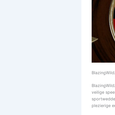
BlazingWild
BlazingWild
veilige spe
sportwedden
plezierige e