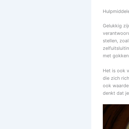
Hulpmiddel
Gelukkig zi
verantwoord
stellen, zoa
zelfuitsluit
met gokken
Het is ook 
die zich ri
ook waardevo
denkt dat j