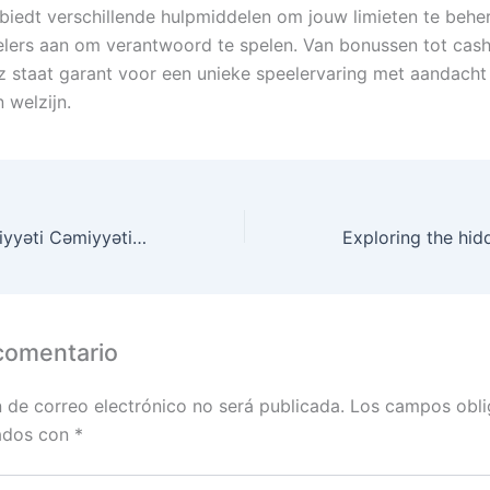
biedt verschillende hulpmiddelen om jouw limieten te behe
lers aan om verantwoord te spelen. Van bonussen tot cas
z staat garant voor een unieke speelervaring met aandacht
n welzijn.
Gambling mədəniyyəti Cəmiyyətin qarşısında duran dilemmlar
comentario
n de correo electrónico no será publicada.
Los campos obli
ados con
*