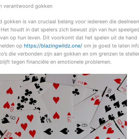
an verantwoord gokken
 gokken is van cruciaal belang voor iedereen die deelnee
 Het houdt in dat spelers zich bewust zijn van hun speelge
van op hun leven. Dit voorkomt dat het spelen uit de hand l
nmelden op
https://blazingwildz.one/
om je goed te laten in
ico’s die verbonden zijn aan gokken en om grenzen te stelle
lijft tegen financiële en emotionele problemen.