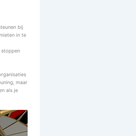
teunen bij
mieten in te
n stoppen
rganisaties
euning, maar
n als je