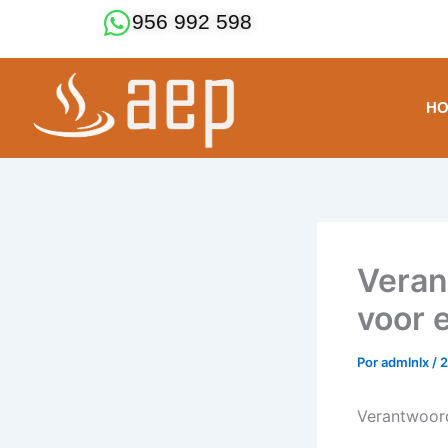
Ir
956 992 598
al
contenido
H
Veran
voor 
Por
admlnlx
/
2
Verantwoord