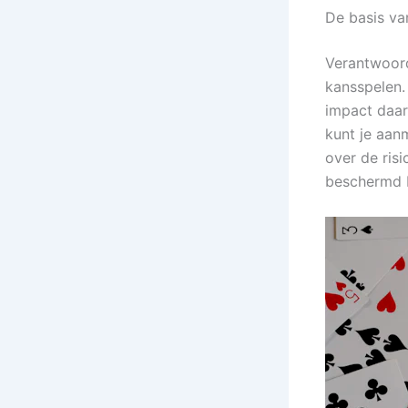
De basis v
Verantwoord
kansspelen.
impact daar
kunt je aa
over de ris
beschermd b