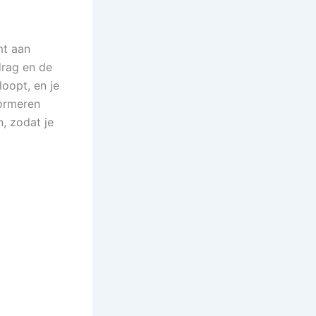
mt aan
drag en de
oopt, en je
formeren
n, zodat je