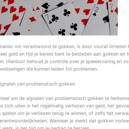
anier om verantwoord te gokken, is door vooraf limieten te
eel geld en tijd je bereid bent te besteden aan gokken en 
n. Hierdoor behoud je controle over je speelervaring en v
beslissingen die kunnen leiden tot problemen.
ignalen van problematisch gokken
ntieel om de signalen van problematisch gokken te herkenne
 zich uiten in het regelmatig verliezen van geld, het gevoe
n spelen om je verliezen terug te winnen, of zelfs het verw
verantwoordelijkheden. Wanneer je merkt dat gokken invloe
of werk, is het tijd om je gedrag te herzien.