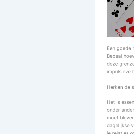
Een goede m
Bepaal hoev
deze grenze
impulsieve 
Herken de s
Het is esse
onder andere
moet blijve
dagelijkse 
je relaties 