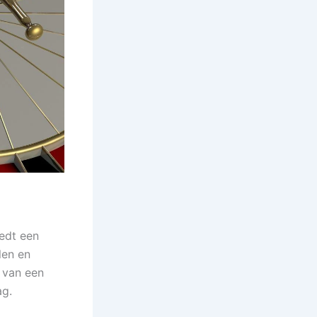
edt een
len en
 van een
ag.