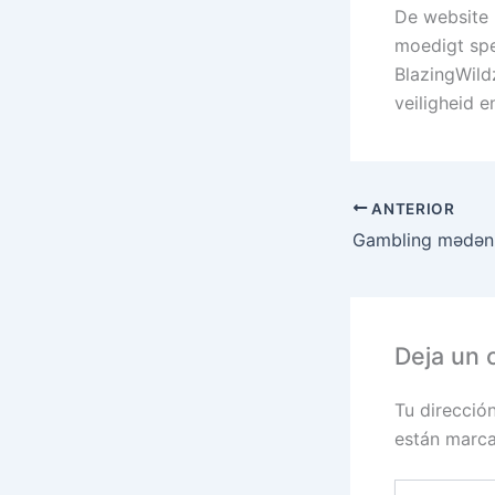
De website 
moedigt spe
BlazingWild
veiligheid e
ANTERIOR
Deja un 
Tu direcció
están marc
Escribe