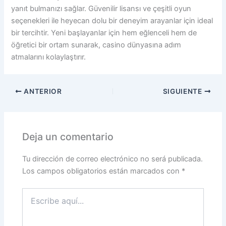
yanıt bulmanızı sağlar. Güvenilir lisansı ve çeşitli oyun
seçenekleri ile heyecan dolu bir deneyim arayanlar için ideal
bir tercihtir. Yeni başlayanlar için hem eğlenceli hem de
öğretici bir ortam sunarak, casino dünyasına adım
atmalarını kolaylaştırır.
ANTERIOR
SIGUIENTE
Deja un comentario
Tu dirección de correo electrónico no será publicada.
Los campos obligatorios están marcados con
*
Escribe
aquí...