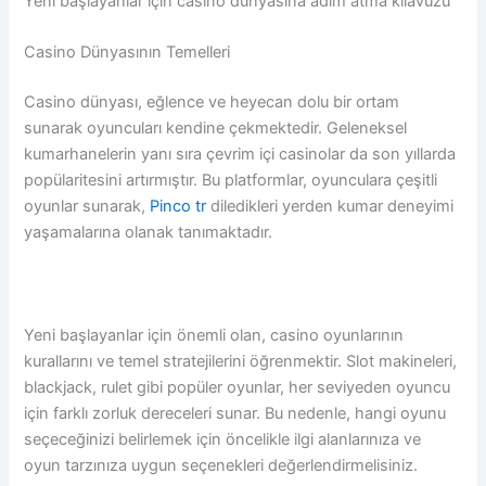
Yeni başlayanlar için casino dünyasına adım atma kılavuzu
Casino Dünyasının Temelleri
Casino dünyası, eğlence ve heyecan dolu bir ortam
sunarak oyuncuları kendine çekmektedir. Geleneksel
kumarhanelerin yanı sıra çevrim içi casinolar da son yıllarda
popülaritesini artırmıştır. Bu platformlar, oyunculara çeşitli
oyunlar sunarak,
Pinco tr
diledikleri yerden kumar deneyimi
yaşamalarına olanak tanımaktadır.
Yeni başlayanlar için önemli olan, casino oyunlarının
kurallarını ve temel stratejilerini öğrenmektir. Slot makineleri,
blackjack, rulet gibi popüler oyunlar, her seviyeden oyuncu
için farklı zorluk dereceleri sunar. Bu nedenle, hangi oyunu
seçeceğinizi belirlemek için öncelikle ilgi alanlarınıza ve
oyun tarzınıza uygun seçenekleri değerlendirmelisiniz.