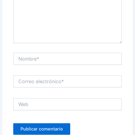
Nombre*
Correo
electrónico*
Web