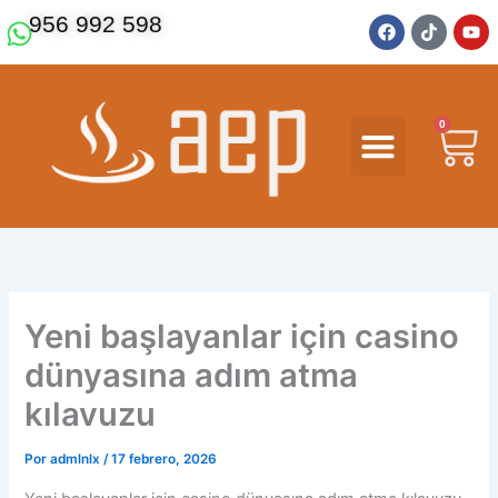
Ir
F
T
Y
956 992 598
a
i
o
al
c
k
u
contenido
e
t
t
b
o
u
o
k
b
o
e
0
Ca
k
Yeni başlayanlar için casino
dünyasına adım atma
kılavuzu
Por
admlnlx
/
17 febrero, 2026