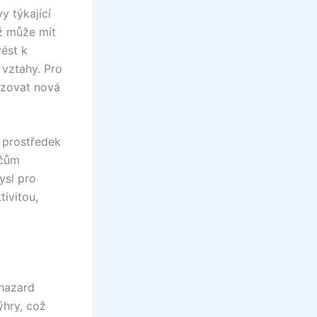
y týkající
ož může mít
vést k
 vztahy. Pro
azovat nová
o prostředek
áčům
ysl pro
tivitou,
 hazard
ýhry, což