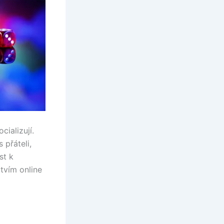
ializují.
 přáteli,
st k
tvím online