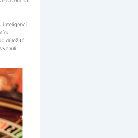
své sázení na
 inteligenci
míru
Je důležité,
 vyhnuli