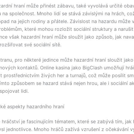
ardní hraní může přinést zábavu, také vyvolává určité obav
vu na společnost. Mnoho lidí se stává závislými na hrách, c
opad na jejich rodiny a přátele. Závislost na hazardu může 
roblémům, které mohou rozložit sociální struktury a narušit
ince však hazardní hraní může sloužit jako způsob, jak nav
 rozšiřovat své sociální sítě.
tranu, pro některé jedince může hazardní hraní sloužit jak
 nových kontaktů. Online kasina jako BigClash umožňují hr
 prostřednictvím živých her a turnajů, což může posílit sm
ímto způsobem se hazard stává nejen hrou, ale i sociální ak
pojovat lidi.
ké aspekty hazardního hraní
 hráčství je fascinujícím tématem, které se zabývá tím, jak
ysl jednotlivce. Mnoho hráčů zažívá vzrušení z očekávání v