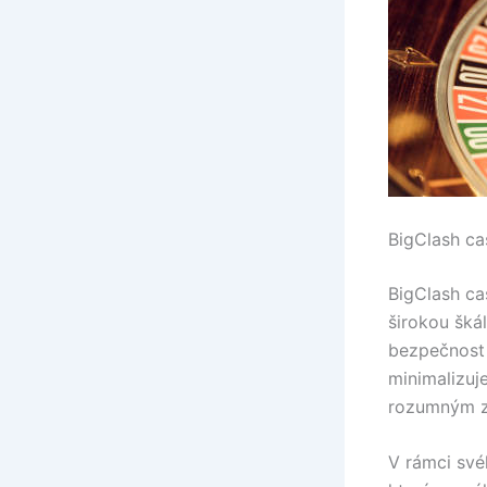
BigClash ca
BigClash ca
širokou šká
bezpečnost a
minimalizuje
rozumným 
V rámci své