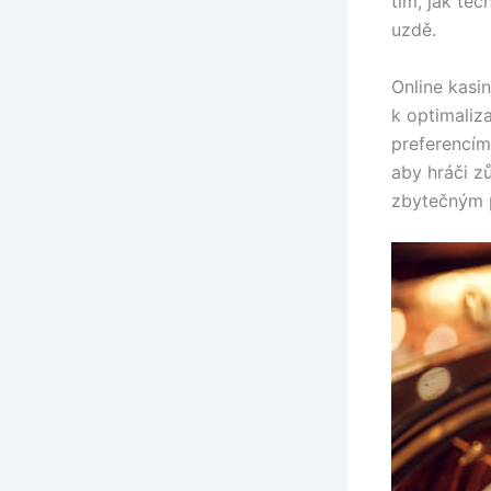
tím, jak tec
uzdě.
Online kasin
k optimaliz
preferencím 
aby hráči zů
zbytečným 