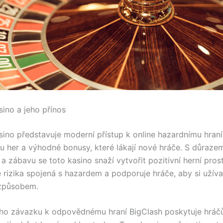
sino a jeho přínos
sino představuje moderní přístup k online hazardnímu hraní
lu her a výhodné bonusy, které lákají nové hráče. S důraze
 zábavu se toto kasino snaží vytvořit pozitivní herní prost
 rizika spojená s hazardem a podporuje hráče, aby si užíval
způsobem.
ho závazku k odpovědnému hraní BigClash poskytuje hráčů