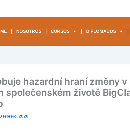
OME
NOSOTROS
CURSOS
DIPLOMADOS
buje hazardní hraní změny v
 společenském životě BigCl
o
0 febrero, 2026