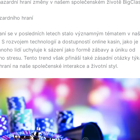
azardní hraní změny v našem společenském životě BigClas
ardního hraní
aní se v posledních letech stalo významným tématem v naš
 S rozvojem technologií a dostupností online kasin, jako je
mnoho lidí uchyluje k sázení jako formě zábavy a úniku od
 stresu. Tento trend však přináší také zásadní otázky týkaj
raní na naše společenské interakce a životní styl.