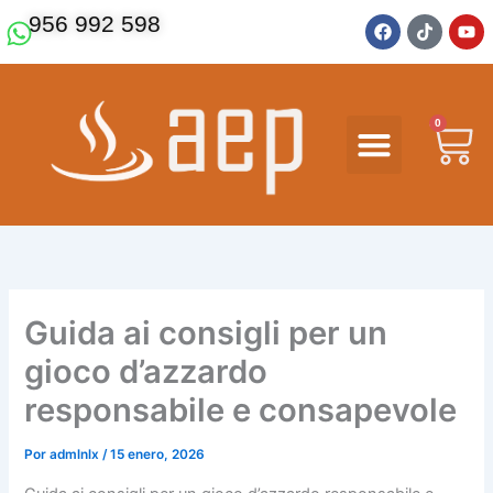
Ir
F
T
Y
956 992 598
a
i
o
al
c
k
u
contenido
e
t
t
b
o
u
o
k
b
o
e
0
Ca
k
Guida ai consigli per un
gioco d’azzardo
responsabile e consapevole
Por
admlnlx
/
15 enero, 2026