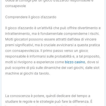
Guida ai consigli per un gioco d’azzardo responsabile e
consapevole
Comprendere il gioco d’azzardo
Il gioco d’azzardo è un’attività che può offrire divertimento e
intrattenimento, ma è fondamentale comprenderne i rischi.
Molti giocatori possono essere attratti dall’idea di vincere
premi significativi, ma è cruciale avvicinarsi a questa pratica
con consapevolezza. Il primo passo verso un gioco
responsabile è informarsi sulle probabilità e, a tal proposito,
molti si rivolgono a esperienze come
bizzo casino
, dove si
può scoprire di più sulle dinamiche dei vari giochi, dalle slot
machine ai giochi da tavolo.
La conoscenza è potere, quindi dedicare del tempo a
studiare le regole e le strategie può fare la differenza. È