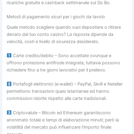
ricariche gratuite e cashback settimanale sul Sic Bo.
Metodi di pagamento sicuri per i giochi da tavolo
Quale metodo scegliere quando vuoi depositare o ritirare
denaro dal tuo conto casino? La risposta dipende da
velocità, costi e livello di sicurezza desiderato.
Carte credito/debito – Sono accettate ovunque e
offrono protezione antifrode integrata; tuttavia possono
richiedere fino a tre giorni lavorativi per il prelievo.
Portafogli elettronici (e‑wallet) – PayPal, Skrill e Neteller
permettono transazioni quasi istantanee ed hanno
commissioni ridotte rispetto alle carte tradizionali.
Criptovalute – Bitcoin ed Ethereum garantiscono
anonimato totale e tempi di elaborazione minuti; però la
volatilità del mercato può influenzare l’importo finale