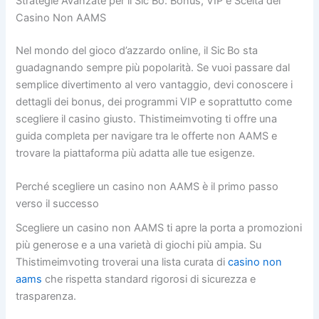
Strategie Avanzate per il Sic Bo: Bonus, VIP e Scelta del
Casino Non AAMS
Nel mondo del gioco d’azzardo online, il Sic Bo sta
guadagnando sempre più popolarità. Se vuoi passare dal
semplice divertimento al vero vantaggio, devi conoscere i
dettagli dei bonus, dei programmi VIP e soprattutto come
scegliere il casino giusto. Thistimeimvoting ti offre una
guida completa per navigare tra le offerte non AAMS e
trovare la piattaforma più adatta alle tue esigenze.
Perché scegliere un casino non AAMS è il primo passo
verso il successo
Scegliere un casino non AAMS ti apre la porta a promozioni
più generose e a una varietà di giochi più ampia. Su
Thistimeimvoting troverai una lista curata di
casino non
aams
che rispetta standard rigorosi di sicurezza e
trasparenza.