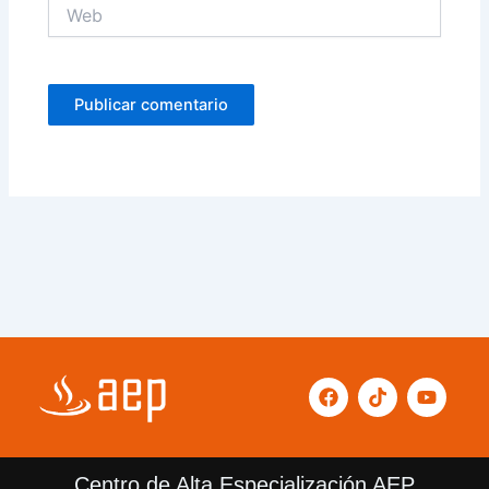
Web
F
T
Y
a
i
o
c
k
u
e
t
t
b
o
u
Centro de Alta Especialización AEP
o
k
b