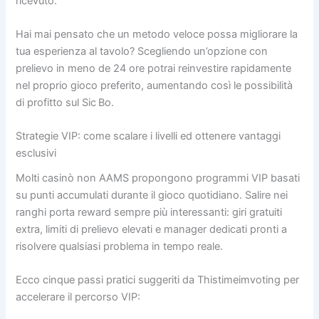
ricevuto.
Hai mai pensato che un metodo veloce possa migliorare la
tua esperienza al tavolo? Scegliendo un’opzione con
prelievo in meno de 24 ore potrai reinvestire rapidamente
nel proprio gioco preferito, aumentando così le possibilità
di profitto sul Sic Bo.
Strategie VIP: come scalare i livelli ed ottenere vantaggi
esclusivi
Molti casinò non AAMS propongono programmi VIP basati
su punti accumulati durante il gioco quotidiano. Salire nei
ranghi porta reward sempre più interessanti: giri gratuiti
extra, limiti di prelievo elevati e manager dedicati pronti a
risolvere qualsiasi problema in tempo reale.
Ecco cinque passi pratici suggeriti da Thistimeimvoting per
accelerare il percorso VIP: