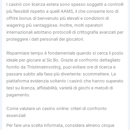
I casinò con licenza estera sono spesso soggetti a controlli
più flessibili rispetto a quelli AAMS, il che consente loro di
offrire bonus di benvenuto più elevati e condizioni di
wagering più vantaggiose. Inoltre, molti operatori
internazionali adottano protocolli di crittografia avanzati per
proteggere i dati personali dei giocatori.
Risparmiare tempo è fondamentale quando si cerca il posto
ideale per giocare al Sic Bo. Grazie al confronto dettagliato
fornito da Thistimeimvoting, puoi evitare ore di ricerca e
passare subito alla fase più divertente: scommettere. La
piattaforma evidenzia soltanto i casinò che hanno superato
test su licenza, affidabilità, varietà di giochi e metodi di
pagamento.
Come valutare un casino online: criteri di confronto
essenziali
Per fare una scelta informata, considera almeno cinque