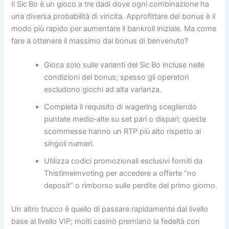
Il Sic Bo è un gioco a tre dadi dove ogni combinazione ha
una diversa probabilità di vincita. Approfittare dei bonus è il
modo più rapido per aumentare il bankroll iniziale. Ma come
fare a ottenere il massimo dal bonus di benvenuto?
Gioca solo sulle varianti del Sic Bo incluse nelle
condizioni del bonus; spesso gli operatori
escludono giochi ad alta varianza.
Completa il requisito di wagering scegliendo
puntate medio‑alte su set pari o dispari; queste
scommesse hanno un RTP più alto rispetto ai
singoli numeri.
Utilizza codici promozionali esclusivi forniti da
Thistimeimvoting per accedere a offerte “no
deposit” o rimborso sulle perdite del primo giorno.
Un altro trucco è quello di passare rapidamente dal livello
base al livello VIP; molti casinò premiano la fedeltà con