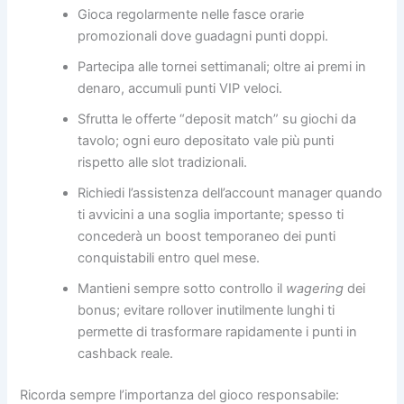
Gioca regolarmente nelle fasce orarie
promozionali dove guadagni punti doppi.
Partecipa alle tornei settimanali; oltre ai premi in
denaro, accumuli punti VIP veloci.
Sfrutta le offerte “deposit match” su giochi da
tavolo; ogni euro depositato vale più punti
rispetto alle slot tradizionali.
Richiedi l’assistenza dell’account manager quando
ti avvicini a una soglia importante; spesso ti
concederà un boost temporaneo dei punti
conquistabili entro quel mese.
Mantieni sempre sotto controllo il
wagering
dei
bonus; evitare rollover inutilmente lunghi ti
permette di trasformare rapidamente i punti in
cashback reale.
Ricorda sempre l’importanza del gioco responsabile: