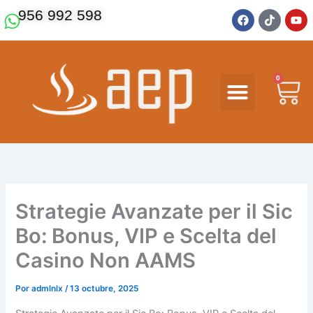
Ir
F
T
Y
956 992 598
a
i
o
al
c
k
u
contenido
e
t
t
b
o
u
o
k
b
o
e
0
Ca
k
Strategie Avanzate per il Sic
Bo: Bonus, VIP e Scelta del
Casino Non AAMS
Por
admlnlx
/
13 octubre, 2025