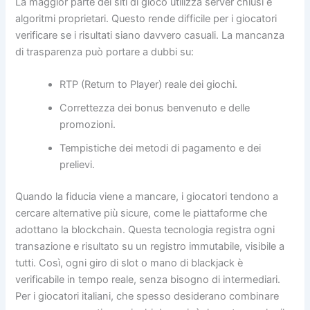
La maggior parte dei siti di gioco utilizza server chiusi e
algoritmi proprietari. Questo rende difficile per i giocatori
verificare se i risultati siano davvero casuali. La mancanza
di trasparenza può portare a dubbi su:
RTP (Return to Player) reale dei giochi.
Correttezza dei bonus benvenuto e delle
promozioni.
Tempistiche dei metodi di pagamento e dei
prelievi.
Quando la fiducia viene a mancare, i giocatori tendono a
cercare alternative più sicure, come le piattaforme che
adottano la blockchain. Questa tecnologia registra ogni
transazione e risultato su un registro immutabile, visibile a
tutti. Così, ogni giro di slot o mano di blackjack è
verificabile in tempo reale, senza bisogno di intermediari.
Per i giocatori italiani, che spesso desiderano combinare