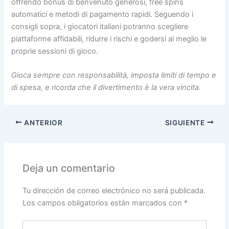
offrendo bonus di benvenuto generosi, free spins
automatici e metodi di pagamento rapidi. Seguendo i
consigli sopra, i giocatori italiani potranno scegliere
piattaforme affidabili, ridurre i rischi e godersi al meglio le
proprie sessioni di gioco.
Gioca sempre con responsabilità, imposta limiti di tempo e
di spesa, e ricorda che il divertimento è la vera vincita.
ANTERIOR
SIGUIENTE
Deja un comentario
Tu dirección de correo electrónico no será publicada.
Los campos obligatorios están marcados con
*
Escribe