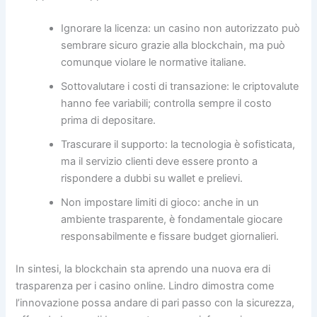
Ignorare la licenza: un casino non autorizzato può
sembrare sicuro grazie alla blockchain, ma può
comunque violare le normative italiane.
Sottovalutare i costi di transazione: le criptovalute
hanno fee variabili; controlla sempre il costo
prima di depositare.
Trascurare il supporto: la tecnologia è sofisticata,
ma il servizio clienti deve essere pronto a
rispondere a dubbi su wallet e prelievi.
Non impostare limiti di gioco: anche in un
ambiente trasparente, è fondamentale giocare
responsabilmente e fissare budget giornalieri.
In sintesi, la blockchain sta aprendo una nuova era di
trasparenza per i casino online. Lindro dimostra come
l’innovazione possa andare di pari passo con la sicurezza,