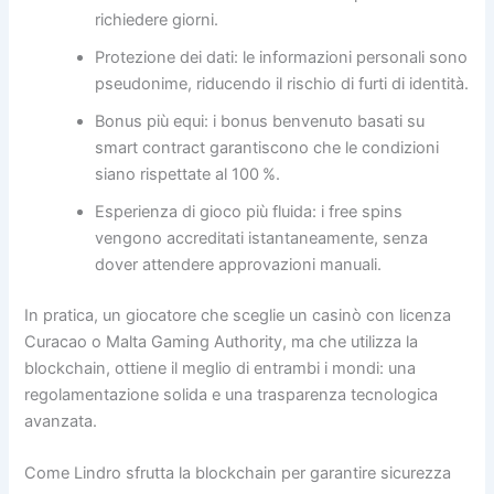
richiedere giorni.
Protezione dei dati: le informazioni personali sono
pseudonime, riducendo il rischio di furti di identità.
Bonus più equi: i bonus benvenuto basati su
smart contract garantiscono che le condizioni
siano rispettate al 100 %.
Esperienza di gioco più fluida: i free spins
vengono accreditati istantaneamente, senza
dover attendere approvazioni manuali.
In pratica, un giocatore che sceglie un casinò con licenza
Curacao o Malta Gaming Authority, ma che utilizza la
blockchain, ottiene il meglio di entrambi i mondi: una
regolamentazione solida e una trasparenza tecnologica
avanzata.
Come Lindro sfrutta la blockchain per garantire sicurezza