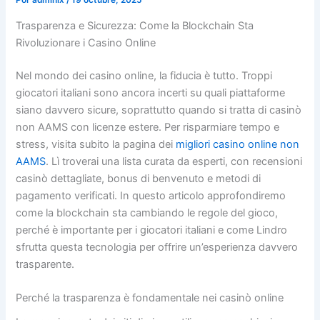
Por
admlnlx
/
19 octubre, 2025
Trasparenza e Sicurezza: Come la Blockchain Sta
Rivoluzionare i Casino Online
Nel mondo dei casino online, la fiducia è tutto. Troppi
giocatori italiani sono ancora incerti su quali piattaforme
siano davvero sicure, soprattutto quando si tratta di casinò
non AAMS con licenze estere. Per risparmiare tempo e
stress, visita subito la pagina dei
migliori casino online non
AAMS
. Lì troverai una lista curata da esperti, con recensioni
casinò dettagliate, bonus di benvenuto e metodi di
pagamento verificati. In questo articolo approfondiremo
come la blockchain sta cambiando le regole del gioco,
perché è importante per i giocatori italiani e come Lindro
sfrutta questa tecnologia per offrire un’esperienza davvero
trasparente.
Perché la trasparenza è fondamentale nei casinò online