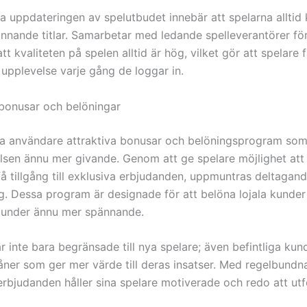
a uppdateringen av spelutbudet innebär att spelarna alltid 
nnande titlar. Samarbetar med ledande spelleverantörer för
att kvaliteten på spelen alltid är hög, vilket gör att spelare 
 upplevelse varje gång de loggar in.
bonusar och belöningar
na användare attraktiva bonusar och belöningsprogram som
lsen ännu mer givande. Genom att ge spelare möjlighet att
å tillgång till exklusiva erbjudanden, uppmuntras deltagan
 Dessa program är designade för att belöna lojala kunder
tunder ännu mer spännande.
 inte bara begränsade till nya spelare; även befintliga kund
åner som ger mer värde till deras insatser. Med regelbund
erbjudanden håller sina spelare motiverade och redo att ut