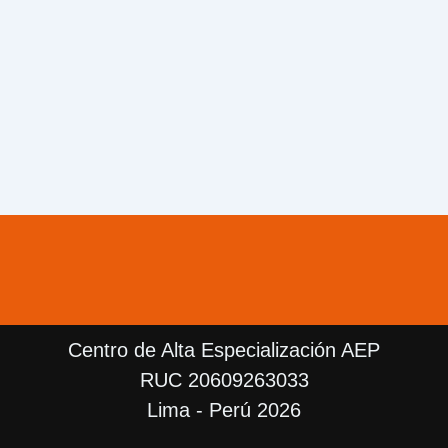
Centro de Alta Especialización AEP
RUC 20609263033
Lima - Perú 2026