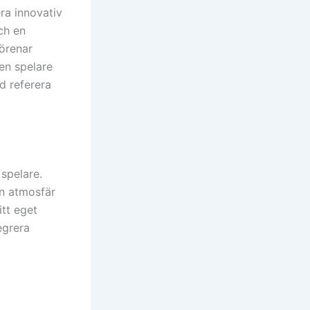
ra innovativ
ch en
förenar
en spelare
id referera
 spelare.
en atmosfär
itt eget
egrera