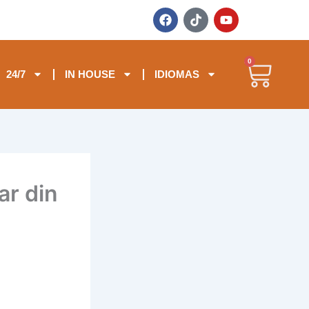
F
T
Y
a
i
o
c
k
u
e
t
t
b
o
u
0
Cart
o
k
b
24/7
IN HOUSE
IDIOMAS
o
e
k
ar din