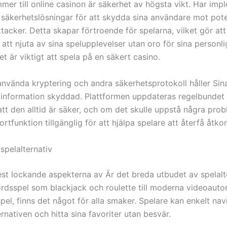
mer till online casinon är säkerhet av högsta vikt. Har imp
säkerhetslösningar för att skydda sina användare mot poten
tacker. Detta skapar förtroende för spelarna, vilket gör at
att njuta av sina spelupplevelser utan oro för sina personl
et är viktigt att spela på en säkert casino.
nvända kryptering och andra säkerhetsprotokoll håller Sin
information skyddad. Plattformen uppdateras regelbundet 
att den alltid är säker, och om det skulle uppstå några prob
rtfunktion tillgänglig för att hjälpa spelare att återfå åtko
spelalternativ
st lockande aspekterna av Är det breda utbudet av spelalte
ordsspel som blackjack och roulette till moderna videoaut
spel, finns det något för alla smaker. Spelare kan enkelt na
ernativen och hitta sina favoriter utan besvär.