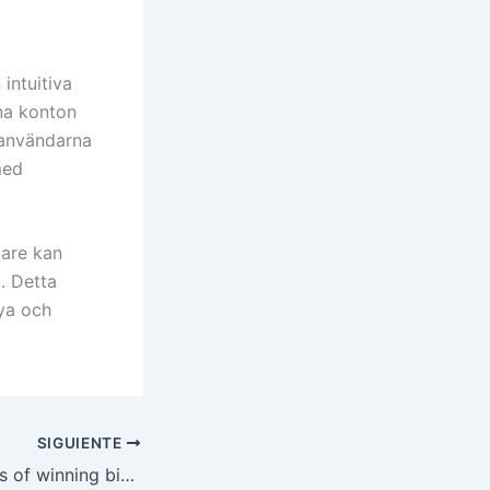
intuitiva
ina konton
 användarna
med
lare kan
. Detta
nya och
SIGUIENTE
Unlock the secrets of winning big at online casinos