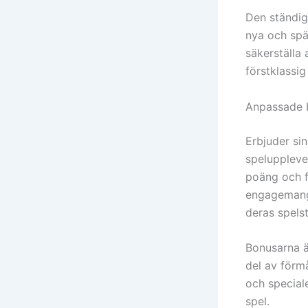
Den ständig
nya och spä
säkerställa 
förstklassig
Anpassade 
Erbjuder si
speluppleve
poäng och f
engagemang.
deras spels
Bonusarna är
del av förm
och special
spel.